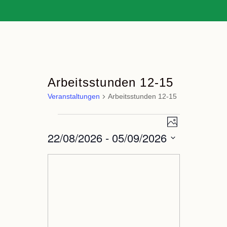
Arbeitsstunden 12-15
Veranstaltungen
Arbeitsstunden 12-15
Veranstaltung
Ansichten-
Veranstaltungen
Foto
Ansichten-
Navigation
22/08/2026
 - 
05/09/2026
Navigation
Datum
List
auswählen.
of
Veranstaltungen
in
Photo
View