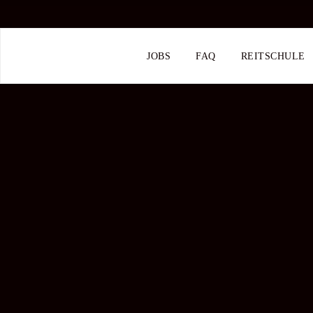
JOBS
FAQ
REITSCHULE
Garderob