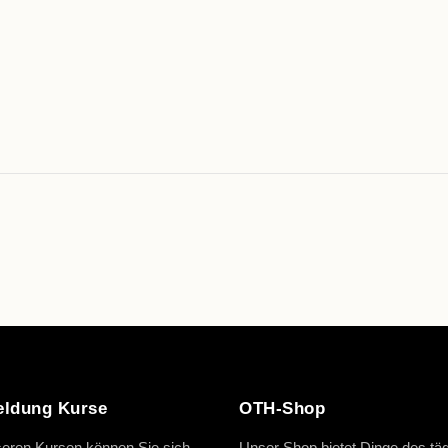
ldung Kurse
OTH-Shop
eren Kursen können Sie sich
Unser Shop bietet Dinge des täg