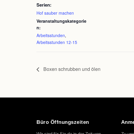
Serien:
Hof sauber machen
Veranstaltungskategorie
n:
Arbeitsstunden
,
Arbeitsstunden 12-15
Boxen schrubben und ölen
Büro Öffnungszeiten
Anme
Wir sind für Sie da in der Zeit von
Zu uns