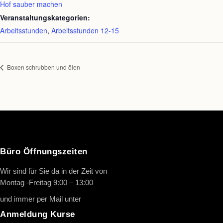
Hof sauber machen
Veranstaltungskategorien:
Arbeitsstunden
,
Arbeitsstunden 12-15
Boxen schrubben und ölen
Büro Öffnungszeiten
Wir sind für Sie da in der Zeit von
Montag -Freitag 9:00 – 13:00
und immer per Mail unter
info@oth-reiten.de
Anmeldung Kurse