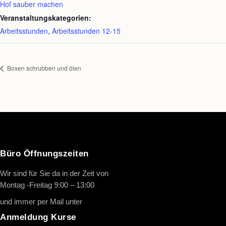
Hof sauber machen
Veranstaltungskategorien:
Arbeitsstunden
,
Arbeitsstunden 12-15
Boxen schrubben und ölen
Büro Öffnungszeiten
Wir sind für Sie da in der Zeit von
Montag -Freitag 9:00 – 13:00
und immer per Mail unter
info@oth-reiten.de
Anmeldung Kurse