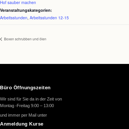
Hof sauber machen
Veranstaltungskategorien:
Arbeitsstunden
,
Arbeitsstunden 12-15
Boxen schrubben und ölen
Büro Öffnungszeiten
Wir sind für Sie da in der Zeit von
Montag -Freitag 9:00 – 13:00
und immer per Mail unter
info@oth-reiten.de
Anmeldung Kurse