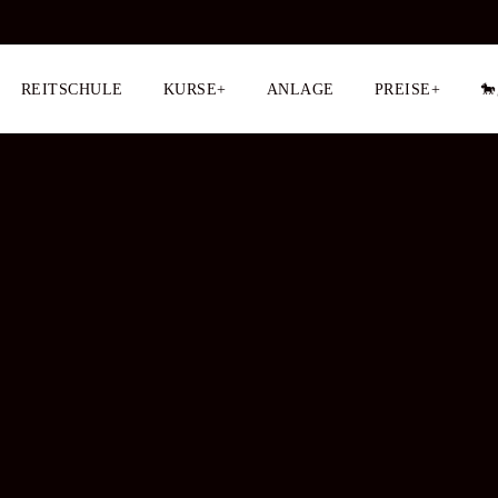
REITSCHULE
KURSE+
ANLAGE
PREISE+
🐎
Hof sauber machen