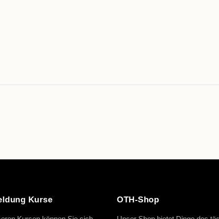
ldung Kurse
OTH-Shop
eren Kursen können Sie sich
Unser Shop bietet Dinge des täg