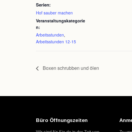
Serien:
Hof sauber machen
Veranstaltungskategorie
n:
Arbeitsstunden
,
Arbeitsstunden 12-15
Boxen schrubben und ölen
Büro Öffnungszeiten
Anme
Wir sind für Sie da in der Zeit von
Zu uns