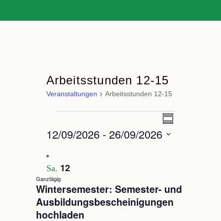
Arbeitsstunden 12-15
Veranstaltungen
Arbeitsstunden 12-15
Veranstaltung
Ansichten-
Veranstaltungen
Zusammenfassun
Ansichten-
Navigation
12/09/2026
 - 
26/09/2026
Navigation
Datum
auswählen.
12
Sa.
Ganztägig
Wintersemester: Semester- und
Ausbildungsbescheinigungen
hochladen