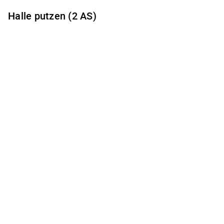
Halle putzen (2 AS)
Es gibt keine freien Terminzeiten