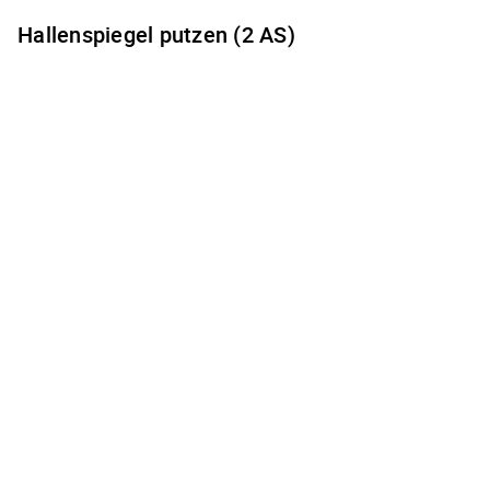
Hallenspiegel putzen (2 AS)
Es gibt keine freien Terminzeiten