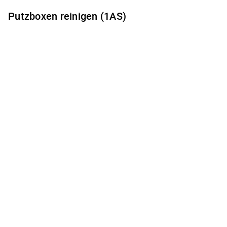
Putzboxen reinigen (1AS)
Es gibt keine freien Terminzeiten