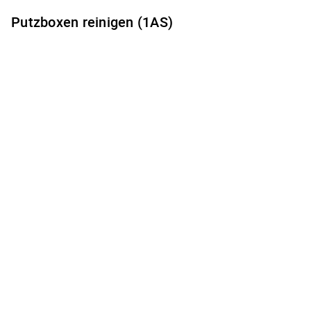
Putzboxen reinigen (1AS)
Es gibt keine freien Terminzeiten