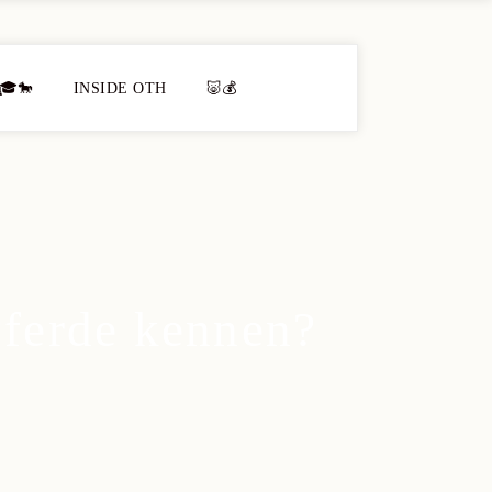
🎓🐎
INSIDE OTH
🐷💰
Pferde kennen?