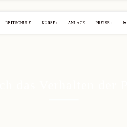
REITSCHULE
KURSE+
ANLAGE
PREISE+
🐎
h das Verhalten der 