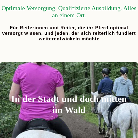
Optimale Versorgung. Qualifizierte Ausbildung. Alles
an einem Ort.
Für Reiterinnen und Reiter, die ihr Pferd optimal
versorgt wissen, und jeden, der sich reiterlich fundiert
weiterentwickeln möchte
Was uns auszeichnet
Schnell beim Pferd – mit der U-Bahn
Endlose Reitwege im Grunewald
Perfekte Böden in der Halle und auf den Plätzen
In der Stadt und doch mitten
Schöne, große Paddocks mit Selbsttränken für die
Pferde
im Wald
Paddock vormittags und nachmittags je 3 Stunden
Normale und sehr große Boxen
Große Auswahl an Reitlehrern