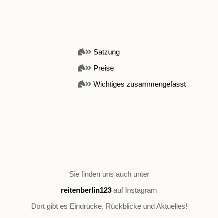
Derzeit haben wir leider für alle Kurse
und
Satzung
damit auch für die Mitgliedschaft eine lange
Preise
Warteliste!
Wichtiges zusammengefasst
Sie finden uns auch unter
reitenberlin123
auf Instagram
Dort gibt es Eindrücke, Rückblicke und Aktuelles!