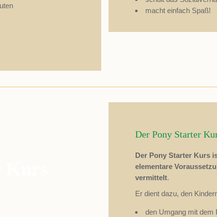
uten
ngungen entnehmen Sie
macht einfach Spaß!
ste
 Kurs
Zielsetzung
Gewöhnung an die Pferde: Das
Der Pony Starter Ku
die Arbeit am Pferd und erste
Reiterfahrungen.
Der Pony Starter Kurs i
r Kurs
elementare Voraussetzun
vermittelt
.
lege in Theorie und Praxis
Er dient dazu, den Kinder
nsen in Theorie und Praxis
den Umgang mit dem P
Bodenarbeit