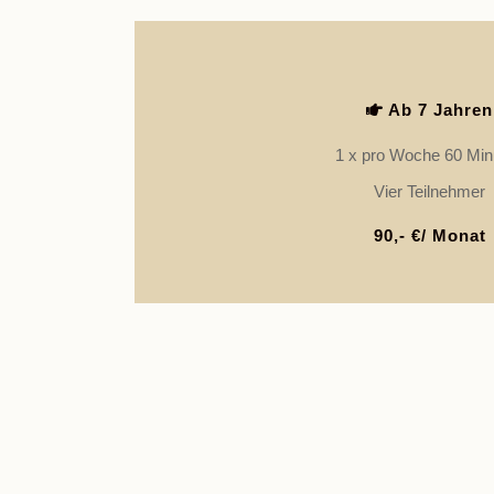
Er
Anmeldung Pony Ku
Ab 7 Jahren
1 x pro Woche 60 Min
Weitere Details und Vertragsbedi
bitte der Preisli
Vier Teilnehmer
90,- €/ Monat