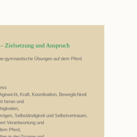
 – Zielsetzung und Anspruch
ische-gymnastische Übungen auf dem Pferd
ness
hgewicht, Kraft, Koordination, Beweglichkeit
rt heran und
ähigkeiten,
mögen, Selbständigkeit und Selbstvertrauen,
rdert Verantwortung und
 dem Pferd,
lten in der Gruppe und