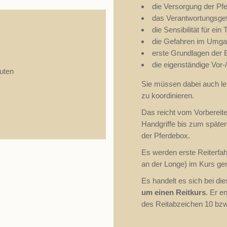
die Versorgung der Pfe
ste Erfahrungen im Reiten
das Verantwortungsgef
die Sensibilität für ein 
rse
die Gefahren im Umgan
erste Grundlagen der B
die eigenständige Vor-
uten
ngungen entnehmen Sie
Sie müssen dabei auch ler
ste
zu koordinieren.
Das reicht vom Vorbereite
Handgriffe bis zum späte
der Pferdebox.
Es werden erste Reiterfahr
an der Longe) im Kurs ge
Es handelt es sich bei d
um einen Reitkurs
. Er e
des Reitabzeichen 10 bzw