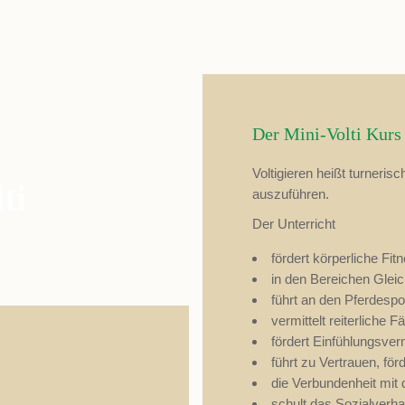
i
Zielsetzung
Gewöhnung an das Pferd
Der Mini-Volti Kurs
hulung des Körpergefühls
Voltigieren heißt turner
Kursinhalte
ti
auszuführen.
tik und Aufwärmübungen
Der Unterricht
Konditionsübungen
fördert körperliche Fit
 Boden und auf dem Bock
in den Bereichen Gleic
en auf dem Pferd im Schritt
führt an den Pferdespo
Üben der Grundfiguren
vermittelt reiterliche F
fördert Einfühlungsver
en
führt zu Vertrauen, fö
die Verbundenheit mit
schult das Sozialverha