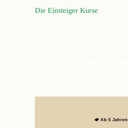
Die Einsteiger Kurse
Mini-Volt
Sc
Mini-Vol
Gymnas
Turnen am
Voltigier
Anmeldung Voltigier
Ab 5 Jahren