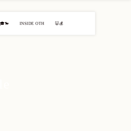
🎓🐎
INSIDE OTH
🐷💰
le