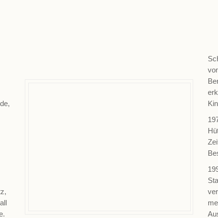
Sc
vo
Ber
erk
de,
Ki
19
Hüt
,
Ze
Bes
19
Sta
z,
ver
all
meh
e.
Au