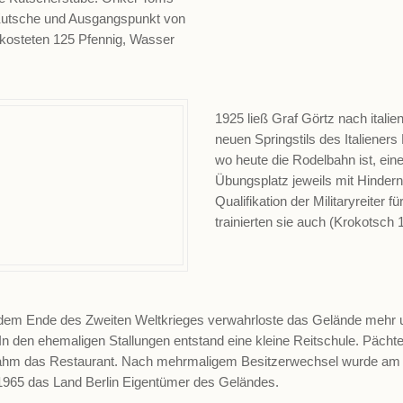
r Kutsche und Ausgangspunkt von
 kosteten 125 Pfennig, Wasser
1925 ließ Graf Görtz nach itali
neuen Springstils des Italieners 
wo heute die Rodelbahn ist, ei
Übungsplatz jeweils mit Hindern
Qualifikation der Militaryreiter
trainierten sie auch (Krokotsch 
em Ende des Zweiten Weltkrieges verwahrloste das Gelände mehr 
In den ehemaligen Stallungen entstand eine kleine Reitschule. Pächt
ahm das Restaurant. Nach mehrmaligem Besitzerwechsel wurde am 
965 das Land Berlin Eigentümer des Geländes.