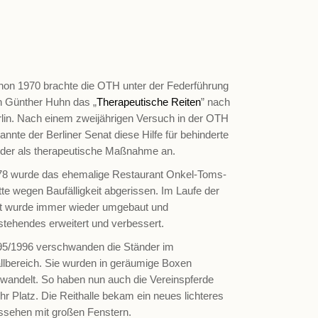
hon 1970 brachte die OTH unter der Federführung
n Günther Huhn das „
Therapeutische Reiten
” nach
lin. Nach einem zweijährigen Versuch in der OTH
annte der Berliner Senat diese Hilfe für behinderte
nder als therapeutische Maßnahme an.
78 wurde das ehemalige Restaurant Onkel-Toms-
te wegen Baufälligkeit abgerissen. Im Laufe der
it wurde immer wieder umgebaut und
tehendes erweitert und verbessert.
95/1996 verschwanden die Ständer im
llbereich. Sie wurden in geräumige Boxen
wandelt. So haben nun auch die Vereinspferde
r Platz. Die Reithalle bekam ein neues lichteres
ssehen mit großen Fenstern.