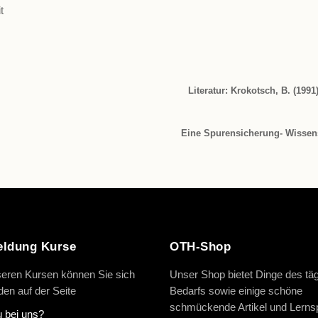
t
Literatur: Krokotsch, B. (199
Eine Spurensicherung- Wissens
ldung Kurse
OTH-Shop
eren Kursen können Sie sich
Unser Shop bietet Dinge des täg
en auf der Seite
Bedarfs sowie einige schöne
schmückende Artikel und Lernsp
 bei uns?