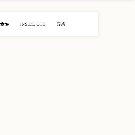
🎓🐎
INSIDE OTH
🐷💰