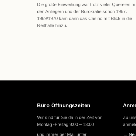
Die große Einweihung war trotz vieler Querelen mi
den Anliegern und der Bürokratie schon 1967.
1969/1970 kam dann das Casino mit Blick in die
Reithalle hinzu.
Büro Öffnungszeiten
Anme
Wir sind für Sie da in der Zeit von
Zu uns
Montag -Freitag 9:00 – 13:00
anmeld
und immer per Mail unter
info@oth-
→
Neu