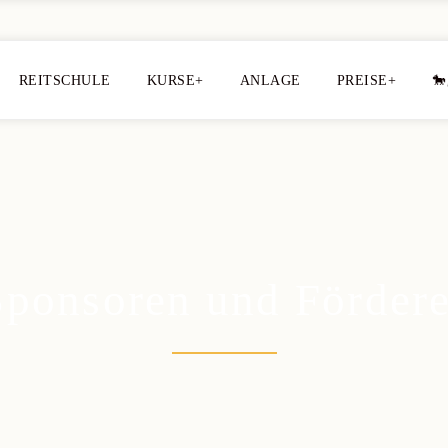
REITSCHULE
KURSE+
ANLAGE
PREISE+
🐎
Sponsoren und Fördere