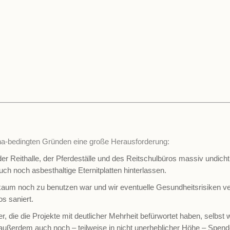
ona-bedingten Gründen eine große Herausforderung:
der Reithalle, der Pferdeställe und des Reitschulbüros massiv undicht 
uch noch asbesthaltige Eternitplatten hinterlassen.
kaum noch zu benutzen war und wir eventuelle Gesundheitsrisiken ver
s saniert.
er, die die Projekte mit deutlicher Mehrheit befürwortet haben, selbst
s außerdem auch noch – teilweise in nicht unerheblicher Höhe – Sp