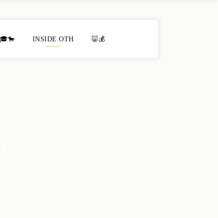
🎓🐎
INSIDE OTH
🐷💰
r