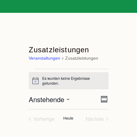
Zusatzleistungen
Veranstaltungen
Zusatzleistungen
Veranstaltungen
Es wurden keine Ergebnisse
Hinweis
gefunden.
Anstehende
Veranstaltung
Ansichten-
Zusammenfassun
Ansichten-
Navigation
Datum
Navigation
auswählen.
Vorherige
Heute
Nächste
Veranstaltungen
Veranstaltungen