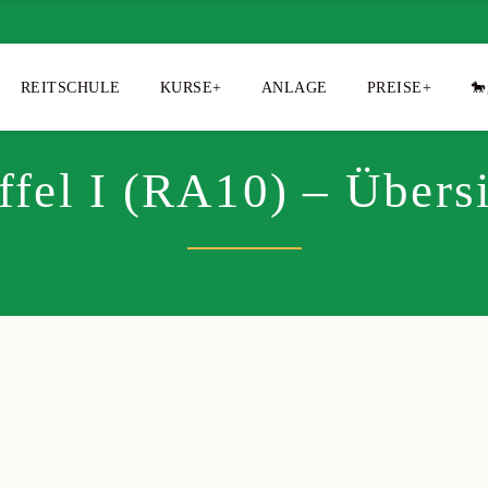
REITSCHULE
KURSE+
ANLAGE
PREISE+
🐎
ffel I (RA10) – Übers