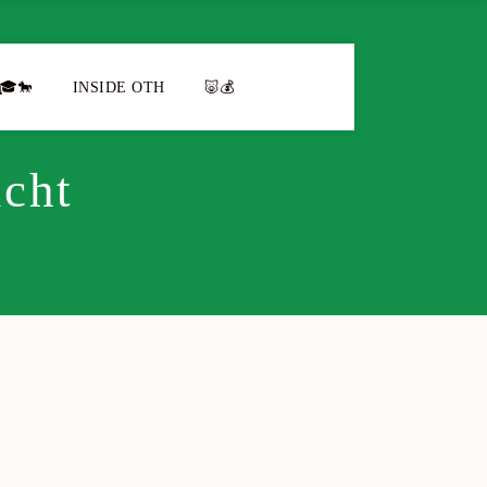
🎓🐎
INSIDE OTH
🐷💰
icht