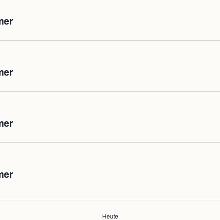
mer
mer
mer
mer
Heute