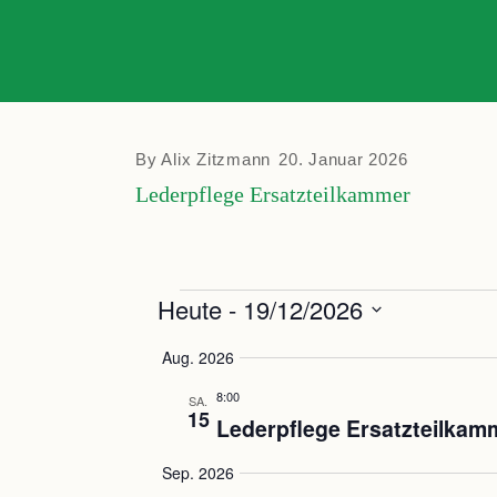
By
Alix Zitzmann
20. Januar 2026
Lederpflege Ersatzteilkammer
Veranstaltung
Heute
 - 
19/12/2026
Datum
Aug. 2026
auswählen.
8:00
SA.
15
Lederpflege Ersatzteilkam
Sep. 2026