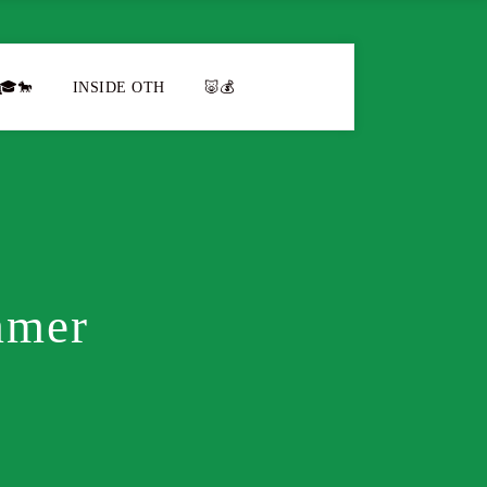
🎓🐎
INSIDE OTH
🐷💰
mmer