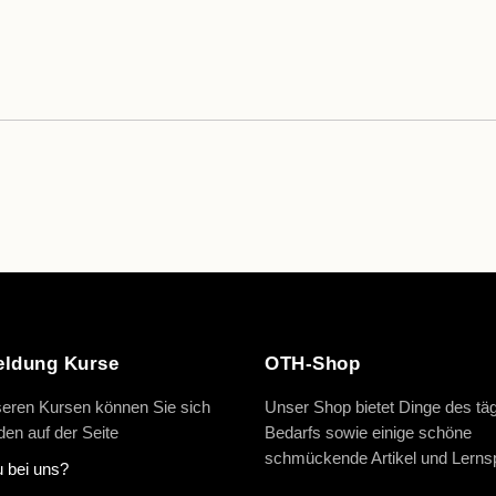
ldung Kurse
OTH-Shop
eren Kursen können Sie sich
Unser Shop bietet Dinge des täg
en auf der Seite
Bedarfs sowie einige schöne
schmückende Artikel und Lernsp
 bei uns?