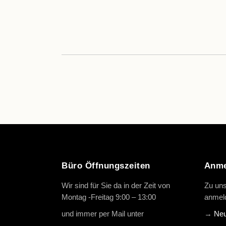
Büro Öffnungszeiten
Anme
Wir sind für Sie da in der Zeit von
Zu uns
Montag -Freitag 9:00 – 13:00
anmeld
und immer per Mail unter
info@oth-
→
Neu
reiten.de