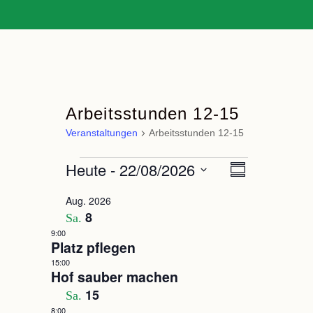
Arbeitsstunden 12-15
Veranstaltungen
Arbeitsstunden 12-15
Veranstaltungen
Heute
 - 
22/08/2026
Veranstaltung
Ansichten-
Zusammenfassun
Ansichten-
Navigation
Datum
Navigation
Aug. 2026
auswählen.
8
Sa.
9:00
Platz pflegen
15:00
Hof sauber machen
15
Sa.
8:00