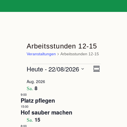
Arbeitsstunden 12-15
Veranstaltungen
Arbeitsstunden 12-15
Veranstaltungen
Heute
 - 
22/08/2026
Veranstaltung
Ansichten-
Zusammenfassun
Ansichten-
Navigation
Datum
Navigation
Aug. 2026
auswählen.
8
Sa.
9:00
Platz pflegen
15:00
Hof sauber machen
15
Sa.
8:00