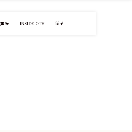
🎓🐎
INSIDE OTH
🐷💰