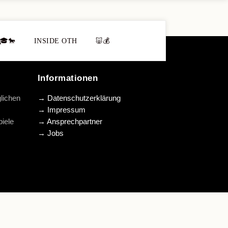
🎓🐎
INSIDE OTH
🐷💰
Informationen
lichen
→ Datenschutzerklärung
→ Impressum
iele
→ Ansprechpartner
→ Jobs